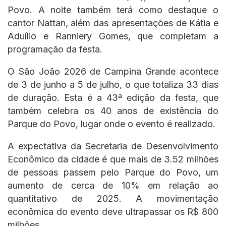
Povo. A noite também terá como destaque o
s
b
e
g
l
t
cantor Nattan, além das apresentações de Kátia e
A
o
n
r
Aduílio e Ranniery Gomes, que completam a
programação da festa.
p
o
g
a
p
k
e
m
O São João 2026 de Campina Grande acontece
de 3 de junho a 5 de julho, o que totaliza 33 dias
r
de duração. Esta é a 43ª edição da festa, que
também celebra os 40 anos de existência do
Parque do Povo, lugar onde o evento é realizado.
A expectativa da Secretaria de Desenvolvimento
Econômico da cidade é que mais de 3.52 milhões
de pessoas passem pelo Parque do Povo, um
aumento de cerca de 10% em relação ao
quantitativo de 2025. A movimentação
econômica do evento deve ultrapassar os R$ 800
milhões.