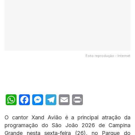
Foto reprodução - Internet
W
F
M
T
E
P
h
a
e
e
m
r
O cantor Xand Avião é a principal atração da
a
c
s
l
a
i
programação do São João 2026 de Campina
t
e
s
e
i
n
Grande nesta sexta-feira (26), no Parque do