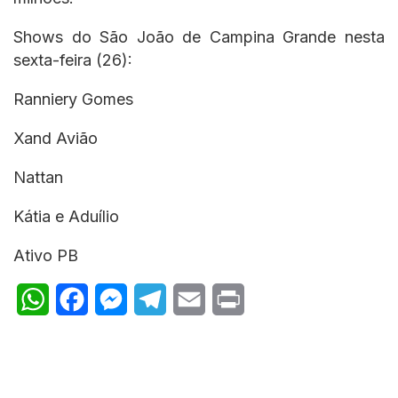
Shows do São João de Campina Grande nesta
sexta-feira (26):
Ranniery Gomes
Xand Avião
Nattan
Kátia e Aduílio
Ativo PB
W
F
M
T
E
P
h
a
e
e
m
r
a
c
s
l
a
i
t
e
s
e
i
n