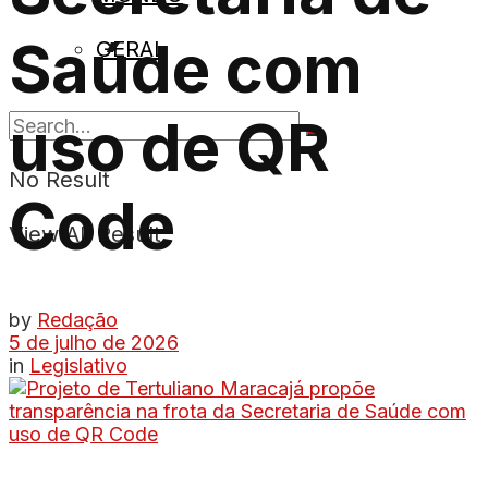
Saúde com
GERAL
uso de QR
No Result
Code
View All Result
by
Redação
5 de julho de 2026
in
Legislativo