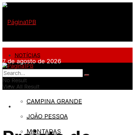
NOTÍCIAS
7 de agosto de 2026
PARAÍBA
No Result
CIDADES
View All Result
CAMPINA GRANDE
SOBRE
JOÃO PESSOA
MONTADAS