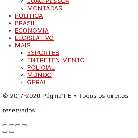
JOÃO PESSOA
MONTADAS
POLÍTICA
BRASIL
ECONOMIA
LEGISLATIVO
MAIS
ESPORTES
ENTRETENIMENTO
POLICIAL
MUNDO
GERAL
© 2017-2026 Página1PB • Todos os direitos
reservados
 güncel giriş
starzbet giriş
starzbet
starzbet güncel gir