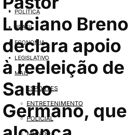
Pastor
ANUNCIE
POLÍTICA
Luciano Breno
BRASIL
declara apoio
ECONOMIA
CONTATO
LEGISLATIVO
à reeleição de
MAIS
Saulo
ESPORTES
ENTRETENIMENTO
Germano, que
POLICIAL
alcança
MUNDO