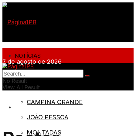
NOTÍCIAS
7 de agosto de 2026
PARAÍBA
No Result
CIDADES
View All Result
CAMPINA GRANDE
SOBRE
JOÃO PESSOA
MONTADAS