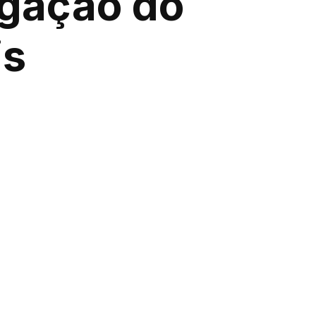
igação do
is