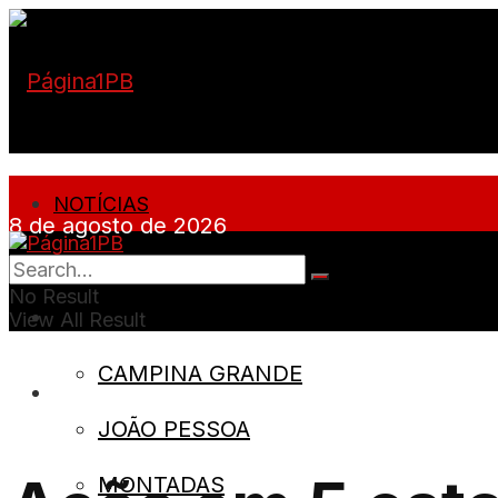
NOTÍCIAS
8 de agosto de 2026
PARAÍBA
No Result
CIDADES
View All Result
CAMPINA GRANDE
SOBRE
JOÃO PESSOA
MONTADAS