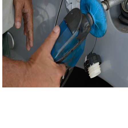
GERAL
No Result
View All Result