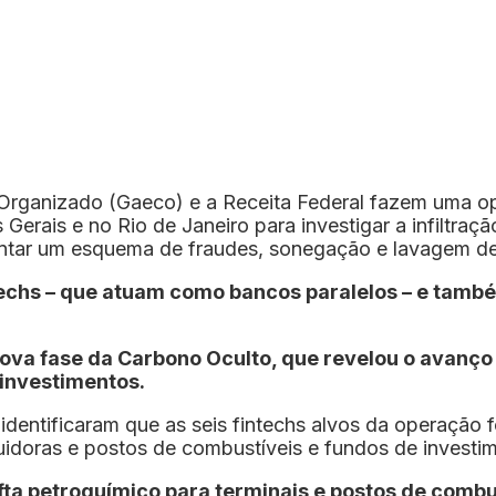
rganizado (Gaeco) e a Receita Federal fazem uma ope
Gerais e no Rio de Janeiro para investigar a infiltra
ntar um esquema de fraudes, sonegação e lavagem de 
intechs – que atuam como bancos paralelos – e tam
nova fase da Carbono Oculto, que revelou o avanç
 investimentos.
 identificaram que as seis fintechs alvos da operaçã
uidoras e postos de combustíveis e fundos de investi
ta petroquímico para terminais e postos de combu