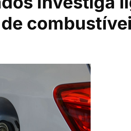
dos investiga l
 de combustíve